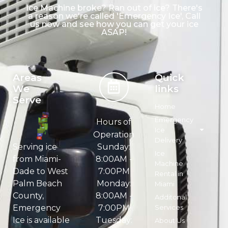
Ice Machine broke? Ran out of ice? There's
a reason we're called 'Emergency Ice', Call
us now and see how you can get your ice
ASAP!
Areas
Quick
We
links
Serve
Home
Emergency
Hours of
Ice
Operation
Delivery
Sunday:
Serving ice
Ice
8:00AM -
from Miami-
Machine
7:00PM
Dade to West
Rental in
Monday:
Palm Beach
Miami
8:00AM -
County,
Additonal
7:00PM
Services
Emergency
Tuesday:
Ice is available
About Us