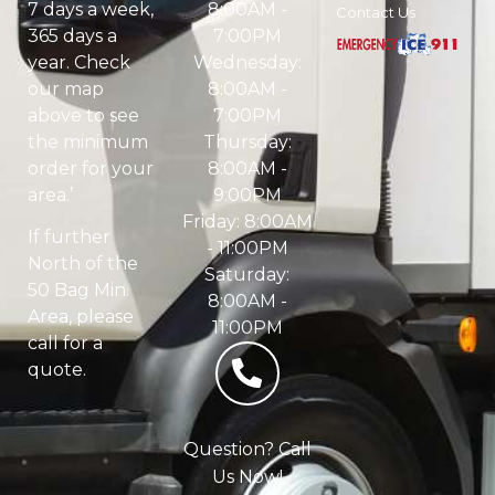
8:00AM -
7 days a week,
Contact Us
7:00PM
365 days a
Wednesday:
year. Check
8:00AM -
our map
7:00PM
above to see
Thursday:
the minimum
8:00AM -
order for your
9:00PM
area.’
Friday: 8:00AM
If further
- 11:00PM
North of the
Saturday:
50 Bag Min.
8:00AM -
Area, please
11:00PM
call for a
quote.
Question? Call
Us Now!