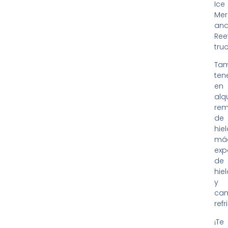
Ice
Mer
an
Ree
truc
Ta
te
en
alqu
rem
de
hiel
má
exp
de
hie
y
ca
ref
¡Te