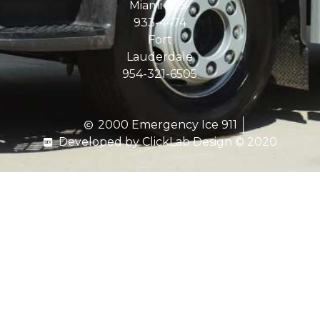
Miami 305-
933-4474
Fort
Lauderdale
954-321-6505
2000 Emergency Ice 911
Developed by ClickLab Design © 2020