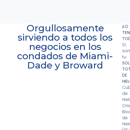
Orgullosamente
¡LO
TE
sirviendo a todos los
TO
negocios en los
Sí,
so
condados de Miami-
tu
Dade y Broward
SOL
TO
DE
HIE
Cu
de
Hie
Cris
Blo
de
Hie