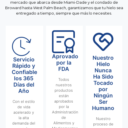
mercado que abarca desde Miami-Dade y el condado de
Broward hasta West Palm Beach, garantizamos que tu hielo sea
entregado a tiempo, siempre que más lo necesites.
Aprovado
Nuestro
Servicio
por la
Hielo
Rápido y
FDA
Nunca
Confiable
Ha Sido
los 365
Todos
Tocado
Días del
nuestros
por
Año
productos
Ningún
están
Ser
aprobados
Con el estilo
por la
de vida
Humano
Administración
acelerado y
de
la alta
Nuestro
Alimentos y
demanda del
proceso de