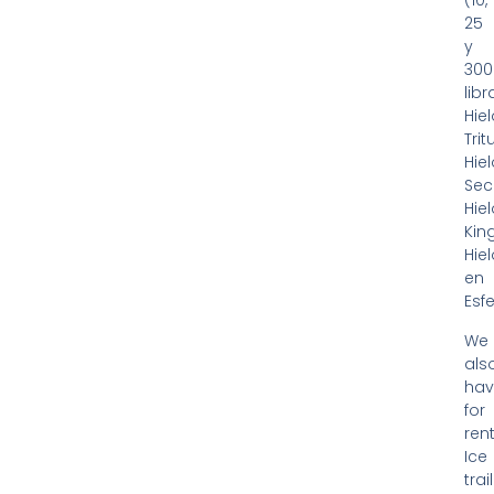
(10,
25
y
300
libr
Hie
Trit
Hie
Sec
Hie
King
Hie
en
Esfe
We
als
ha
for
ren
Ice
trai