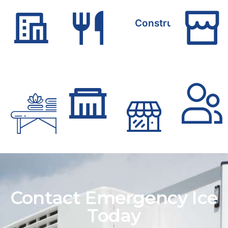
Hoteles
Restaurantes
Construcciones
Eventos
Oficinas
Tiendas
de
Gubernamentales
de
Catering
Abarrotes
Contact Emergency Ice
Today