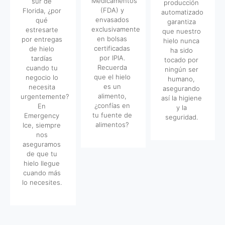
Medicamentos
sur de
producción
(FDA) y
Florida, ¿por
automatizado
envasados
qué
garantiza
exclusivamente
estresarte
que nuestro
en bolsas
por entregas
hielo nunca
certificadas
de hielo
ha sido
por IPIA.
tardías
tocado por
Recuerda
cuando tu
ningún ser
que el hielo
negocio lo
humano,
es un
necesita
asegurando
alimento,
urgentemente?
así la higiene
¿confías en
En
y la
tu fuente de
Emergency
seguridad.
alimentos?
Ice, siempre
nos
aseguramos
de que tu
hielo llegue
cuando más
lo necesites.